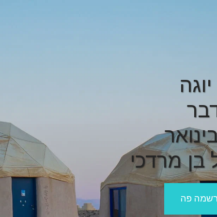
יוגה
בר
 בן מרדכי
רשמה פה